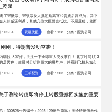
_乾隆
，掳走了宋徽宗、宋钦宗及大批朝廷高官和贵族后宫成员，其中
金人的威逼利诱，其他几位大臣誓言抵抗、不愿屈服，然而
：02-04
双融优配
查看：
128
分类：
配资公司
！刚刚，特朗普发动空袭！
内瑞拉 大家好，关注一下全球重大突发事件！ 北京时间1月3
的居民称，凌晨时分听到巨大的爆炸声，并看到飞机从城市
：01-07
三羊配资
查看：
203
分类：
配资公司
: 关于测绘转债即将停止转股暨赎回实施的重要
300826公告编号：2025-129债券简称：测绘转债债券代