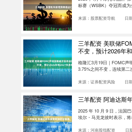
标赛（WSBK）夺冠而成为
来源：股票配资导航
日期
三羊配资 美联储F
不变，预计2026年和
格隆汇3月19日｜FOMC
3.75%之间不变，连续第二
来源：证券配资风险
日期
三羊配资 阿迪达斯
2025 年 10 月 9 
埃尔・马克龙彼时表示，将在
来源：河南股指配资
日期