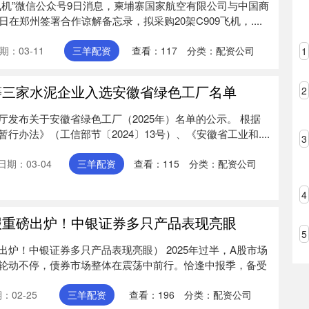
飞机”微信公众号9日消息，柬埔寨国家航空有限公司与中国商
在郑州签署合作谅解备忘录，拟采购20架C909飞机，....
期：03-11
三羊配资
查看：
117
分类：
配资公司
1
等三家水泥企业入选安徽省绿色工厂名单
2
发布关于安徽省绿色工厂（2025年）名单的公示。 根据
办法》（工信部节〔2024〕13号）、《安徽省工业和....
3
日期：03-04
三羊配资
查看：
115
分类：
配资公司
4
报重磅出炉！中银证券多只产品表现亮眼
5
炉！中银证券多只产品表现亮眼） 2025年过半，A股市场
轮动不停，债券市场整体在震荡中前行。恰逢中报季，备受
：02-25
三羊配资
查看：
196
分类：
配资公司