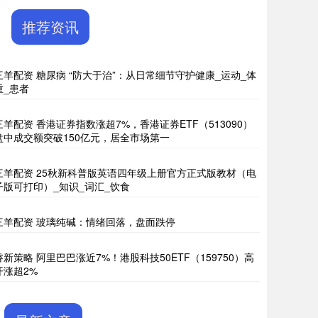
推荐资讯
三羊配资 糖尿病 “防大于治”：从日常细节守护健康_运动_体
重_患者
三羊配资 香港证券指数涨超7%，香港证券ETF（513090）
盘中成交额突破150亿元，居全市场第一
三羊配资 25秋新科普版英语四年级上册官方正式版教材（电
子版可打印）_知识_词汇_饮食
三羊配资 玻璃纯碱：情绪回落，盘面跌停
睿新策略 阿里巴巴涨近7%！港股科技50ETF（159750）高
开涨超2%