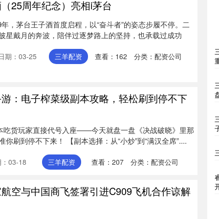
（25周年纪念）亮相i茅台
99年，茅台王子酒首度启程，以“奋斗者”的姿态步履不停。二
披星戴月的奔波，陪伴过逐梦路上的坚持，也承载过成功
日期：03-25
三羊配资
查看：
162
分类：
配资公司
手游：电子榨菜级副本攻略，轻松刷到停不下
，本吃货玩家直接代号入座——今天就盘一盘《决战破晓》里那
刷到停不下来！ 【副本选择：从“小炒”到“满汉全席”....
：03-18
三羊配资
查看：
207
分类：
配资公司
家航空与中国商飞签署引进C909飞机合作谅解