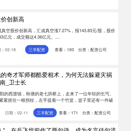
股价创新高
成真空股价创新高，汇成真空涨7.27%，报143.83元/股，股价
亿元，成交额达4.36亿元。....
：02-18
三羊配资
查看：
193
分类：
配资公司
他的奇才军师都酷爱相术，为何无法躲避灾祸
南_卫士长
南衡阳的西渡镇，秋塘的老七拱桥上，走来了一位年轻的乞丐。
紧紧抓住一根拐杖，左手提着一个竹篮，篮子里还有一件破
日期：02-11
三羊配资
查看：
171
分类：
配资公司
后人”，在岳飞坟前作了两句诗，成为名言佳句流