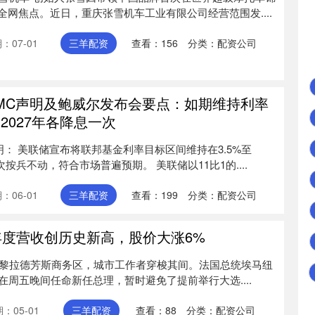
全网焦点。近日，重庆张雪机车工业有限公司经营范围发....
：07-01
三羊配资
查看：
156
分类：
配资公司
OMC声明及鲍威尔发布会要点：如期维持利率
2027年各降息一次
声明： 美联储宣布将联邦基金利率目标区间维持在3.5%至
次按兵不动，符合市场普遍预期。 美联储以11比1的....
：06-01
三羊配资
查看：
199
分类：
配资公司
年度营收创历史新高，股价大涨6%
日，法国巴黎拉德芳斯商务区，城市工作者穿梭其间。法国总统埃马纽
周五晚间任命新任总理，暂时避免了提前举行大选....
：05-01
三羊配资
查看：
88
分类：
配资公司