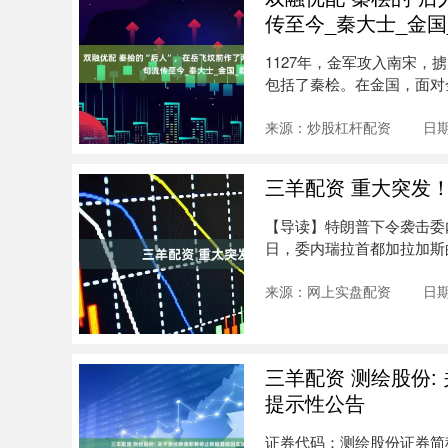
传至今_秦大士_金国
1127年，金军攻入南宋
包括了秦桧。在金国，面对
秦桧....
来源：炒股杠杆配资
日期
三羊配资 重大突发
【导读】特朗普下令袭击委
日，委内瑞拉首都加拉加斯
上....
来源：网上实盘配资
日期
三羊配资 测绘股份
提示性公告
证券代码：测绘股份证券简称：