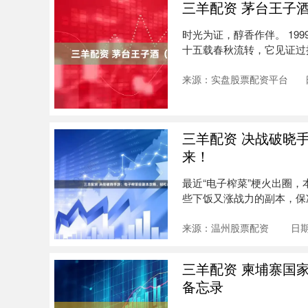
三羊配资 茅台王子酒
时光为证，醇香作伴。 19
十五载春秋流转，它见证过
时....
来源：实盘股票配资平台
三羊配资 决战破晓
来！
最近“电子榨菜”梗火出圈
些下饭又涨战力的副本，保准你
来源：温州股票配资
日期
三羊配资 柬埔寨国
备忘录