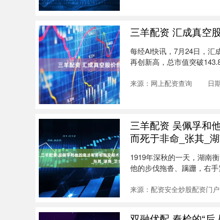
三羊配资 汇成真空
每经AI快讯，7月24日，汇
再创新高，总市值突破143.83
来源：网上配资查询
日期
三羊配资 吴佩孚和
而死于非命_张其_湖
1919年深秋的一天，湖
他的步伐拖沓、蹒跚，右手
旧的....
来源：配资安全炒股配资门户
双融优配 秦桧的“