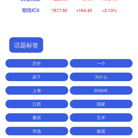
期指IC0
7877.80
+164.40
+2.13%
话题标签
历史
一个
孩子
为什么
上海
2026年
江西
国家
重磅
艺术
市场
集团