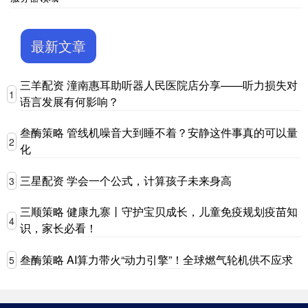
最新文章
三羊配资 潼南惠耳助听器人民医院店分享——听力损失对
1
语言发展有何影响？
叁酶策略 管线机噪音大到睡不着？安静这件事真的可以量
2
化
三星配资 学会一个公式，计算孩子未来身高
3
三顺策略 健康九寨丨守护宝贝成长，儿童免疫规划疫苗知
4
识，家长必看！
叁酶策略 AI算力带火“动力引擎”！全球燃气轮机供不应求
5