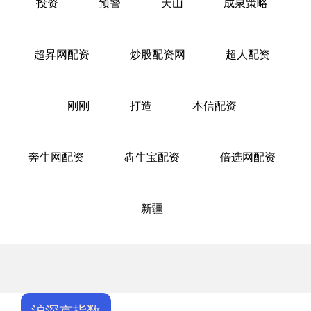
投资
预警
天山
成泉策略
超昇网配资
炒股配资网
超人配资
刚刚
打造
本信配资
奔牛网配资
犇牛宝配资
倍选网配资
新疆
沪深京指数