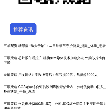
推荐资讯
三羊配资 糖尿病 “防大于治”：从日常细节守护健康_运动_体重_患者
三顺策略 芯片股午后拉升 机构称半导体技术加速突破 外购芯片比例
下降
叁酶策略 用友网络冲刺A+H背后：年亏损20亿，裁员超5000人
三顺策略 CGA老年综合评估跌倒风险评估量表：独特优势助力防跌_
身体状况_干预_系统
三顺策略 永贵电器(300351.SZ)：公司UQD标准接口主要应用于算力
服务器领域