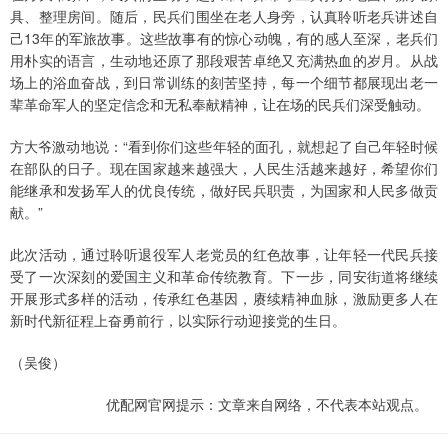
具、整理房间。随后，民兵们围坐在老人身旁，认真聆听老兵讲述自
己13年的军旅故事。这些故事有的惊心动魄，有的感人至深，老兵们
用朴实的语言，生动地还原了那段艰苦卓绝又充满热血的岁月。从战
场上的浴血奋战，到日常训练的刻苦坚持，每一个细节都展现出老一
辈革命军人的坚定信念和无私奉献精神，让在场的民兵们深受触动。
方大爷激动地说：“看到你们这些年轻的面孔，就想起了自己年轻时候
在部队的日子。现在国家越来越强大，人民生活越来越好，希望你们
能继承和发扬军人的优良传统，做好民兵职责，为国家和人民多做贡
献。”
此次活动，通过聆听退役军人老党员的红色故事，让年轻一代民兵接
受了一次深刻的爱国主义和革命传统教育。下一步，同安街道将继续
开展形式多样的活动，传承红色基因，赓续精神血脉，激励更多人在
新时代新征程上奋勇前行，以实际行动迎接党的生日。
（吴俊）
优配网官网提示：文章来自网络，不代表本站观点。