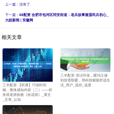
上一篇：没有了
下一篇：
68配资 合肥市包河区同安街道：老兵故事激荡民兵初心_
大皖新闻 | 安徽网
相关文章
三羊配资 清洁环保，暖玛士做
到按需取暖，用科技赋能舒适生
活_用户_温控_温度
三羊配资 【听课】巧借时间
轴，整体感知内容（二）——听
朱煜老师执教《桂花雨》_课文
_文章_认知