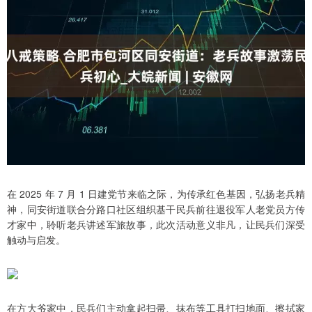
在 2025 年 7 月 1 日建党节来临之际，为传承红色基因，弘扬老兵精
神，同安街道联合分路口社区组织基干民兵前往退役军人老党员方传
才家中，聆听老兵讲述军旅故事，此次活动意义非凡，让民兵们深受
触动与启发。
在方大爷家中，民兵们主动拿起扫帚、抹布等工具打扫地面、擦拭家