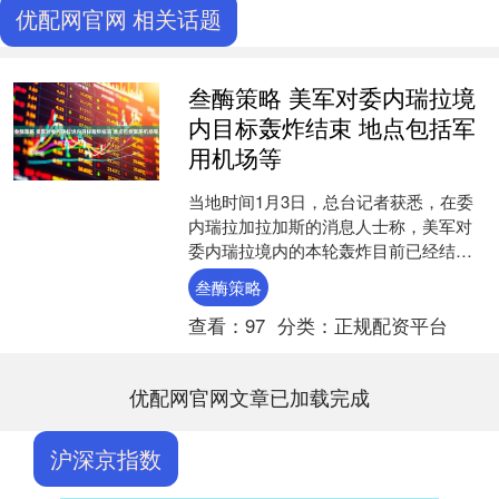
优配网官网 相关话题
叁酶策略 美军对委内瑞拉境
内目标轰炸结束 地点包括军
用机场等
当地时间1月3日，总台记者获悉，在委
内瑞拉加拉加斯的消息人士称，美军对
委内瑞拉境内的本轮轰炸目前已经结
束，持续约一小时。轰炸地点包括委军
叁酶策略
用机场、国防部、港口等目....
查看：
97
分类：
正规配资平台
优配网官网文章已加载完成
沪深京指数