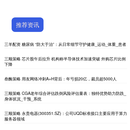
推荐资讯
三羊配资 糖尿病 “防大于治”：从日常细节守护健康_运动_体重_患者
三顺策略 芯片股午后拉升 机构称半导体技术加速突破 外购芯片比例
下降
叁酶策略 用友网络冲刺A+H背后：年亏损20亿，裁员超5000人
三顺策略 CGA老年综合评估跌倒风险评估量表：独特优势助力防跌_
身体状况_干预_系统
三顺策略 永贵电器(300351.SZ)：公司UQD标准接口主要应用于算力
服务器领域