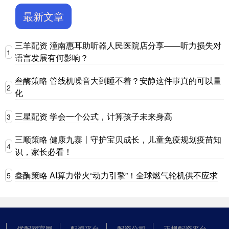
最新文章
三羊配资 潼南惠耳助听器人民医院店分享——听力损失对
1
语言发展有何影响？
叁酶策略 管线机噪音大到睡不着？安静这件事真的可以量
2
化
三星配资 学会一个公式，计算孩子未来身高
3
三顺策略 健康九寨丨守护宝贝成长，儿童免疫规划疫苗知
4
识，家长必看！
叁酶策略 AI算力带火“动力引擎”！全球燃气轮机供不应求
5
优配网官网
配资平台
配资公司
正规配资平台