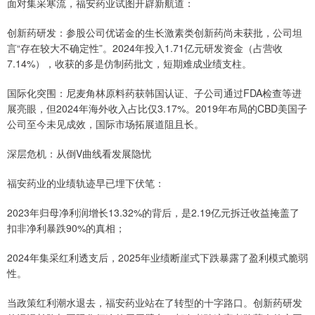
面对集采寒流，福安药业试图开辟新航道：
创新药研发：参股公司优诺金的生长激素类创新药尚未获批，公司坦
言“存在较大不确定性”。2024年投入1.71亿元研发资金（占营收
7.14%），收获的多是仿制药批文，短期难成业绩支柱。
国际化突围：尼麦角林原料药获韩国认证、子公司通过FDA检查等进
展亮眼，但2024年海外收入占比仅3.17%。2019年布局的CBD美国子
公司至今未见成效，国际市场拓展道阻且长。
深层危机：从倒V曲线看发展隐忧
福安药业的业绩轨迹早已埋下伏笔：
2023年归母净利润增长13.32%的背后，是2.19亿元拆迁收益掩盖了
扣非净利暴跌90%的真相；
2024年集采红利透支后，2025年业绩断崖式下跌暴露了盈利模式脆弱
性。
当政策红利潮水退去，福安药业站在了转型的十字路口。创新药研发