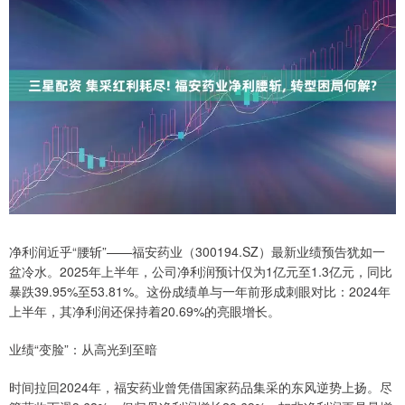
净利润近乎“腰斩”——福安药业（300194.SZ）最新业绩预告犹如一
盆冷水。2025年上半年，公司净利润预计仅为1亿元至1.3亿元，同比
暴跌39.95%至53.81%。这份成绩单与一年前形成刺眼对比：2024年
上半年，其净利润还保持着20.69%的亮眼增长。
业绩“变脸”：从高光到至暗
时间拉回2024年，福安药业曾凭借国家药品集采的东风逆势上扬。尽