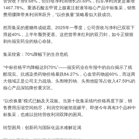
管营收下滑9.68%，但归母净利润增长20.69%，扣非净利润更是暴增
1467.78%。重酒石酸去甲肾上腺素注射液等核心产品中标集采，销售
费用骤降带来利润率跃升，“以价换量”策略看似大获成功。
然而集采的蜜糖终成砒霜。2025年一季度，公司营收与净利已双双下
滑超40%，上半年颓势更甚。这把曾带来红利的双刃剑，如今正狠狠
刺向福安药业的核心命脉。
集采绞索：70%降幅下的生存危机
“中标价格平均降幅达到70%”——福安药业在年报中的自白揭示了残
酷现实。抗感染类药物价格暴跌84.27%，心血管药物超60%，而这两
大领域正是公司主力战场。头孢唑肟钠、头孢他啶等占收入47.59%的
核心产品深陷降价重灾区。
“以价换量”模式已触及天花板。当第十批集采续约价格再度下探，销
售费用压缩空间殆尽，利润空间被彻底碾平。即便今年再有3个品种中
标集采，也难以扭转营收利润双降的困局。
转型困局：创新药与国际化远水难解近渴