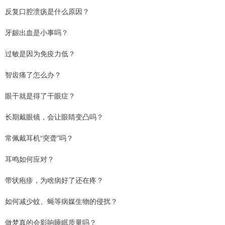
反复口腔溃疡是什么原因？
牙龈出血是小事吗？
过敏是因为免疫力低？
智齿痛了怎么办？
眼干就是得了干眼症？
长期戴眼镜，会让眼睛变凸吗？
常佩戴耳机“突聋”吗？
耳鸣如何应对？
带状疱疹，为啥病好了还在疼？
如何减少蚊、蝇等病媒生物的侵扰？
做梦真的会影响睡眠质量吗？