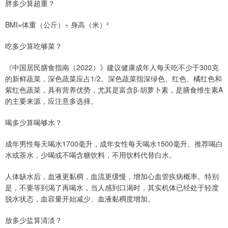
胖多少算超重？
BMI=体重（公斤）÷ 身高（米）²
吃多少算吃够菜？
《中国居民膳食指南（2022）》建议健康成年人每天吃不少于300克
的新鲜蔬菜，深色蔬菜应占1/2。深色蔬菜指深绿色、红色、橘红色和
紫红色蔬菜，具有营养优势，尤其是富含β-胡萝卜素，是膳食维生素A
的主要来源，应注意多选择。
喝多少算喝够水？
成年男性每天喝水1700毫升，成年女性每天喝水1500毫升。推荐喝白
水或茶水，少喝或不喝含糖饮料，不用饮料代替白水。
人体缺水后，血液更黏稠，血流更缓慢，增加心血管疾病概率。特别
是，不要等到渴了再喝水，当人感到口渴时，其实机体已经处于轻度
脱水状态，血容量开始减少、血液黏稠度增加。
放多少盐算清淡？