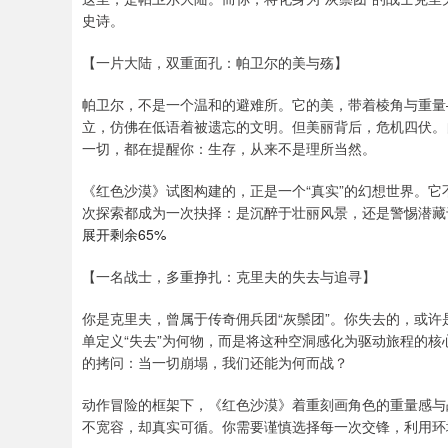
史诗。
【一片大陆，双重面孔：帕卫尔的美与殇】
帕卫尔，不是一个温和的避难所。它的美，带着棱角与重量
立，仿佛在低语着被遗忘的文明。但美丽背后，危机四伏。
一切，都在提醒你：生存，从来不是理所当然。
《红色沙漠》试图构建的，正是一个“真实”的幻想世界。
次探索都成为一次抉择：是沉醉于壮丽风景，还是警惕潜藏
展开剩余65%
【一名战士，多重挣扎：克里夫的失去与追寻】
你是克里夫，曾属于传奇佣兵团“灰鬃团”。你失去的，或
单定义“失去”为何物，而是将这种空洞感化为驱动旅程的
的拷问：当一切崩塌，我们还能为何而战？
动作冒险的框架下，《红色沙漠》着重刻画角色的重量感与
不宽容，却真实可循。你需要谨慎选择每一次交锋，利用环