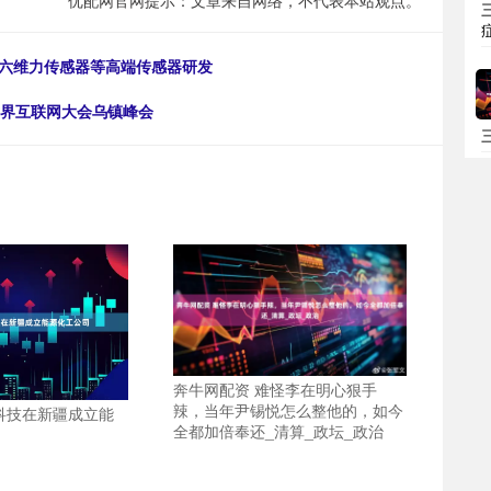
优配网官网提示：文章来自网络，不代表本站观点。
、六维力传感器等高端传感器研发
年世界互联网大会乌镇峰会
奔牛网配资 难怪李在明心狠手
辣，当年尹锡悦怎么整他的，如今
科技在新疆成立能
全都加倍奉还_清算_政坛_政治