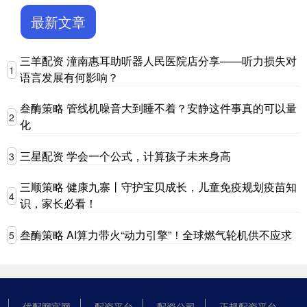
最新文章
三羊配资 潼南惠耳助听器人民医院店分享——听力损失对
1
语言发展有何影响？
叁酶策略 管线机噪音大到睡不着？安静这件事真的可以量
2
化
三星配资 学会一个公式，计算孩子未来身高
3
三顺策略 健康九寨丨守护宝贝成长，儿童免疫规划疫苗知
4
识，家长必看！
叁酶策略 AI算力带火“动力引擎”！全球燃气轮机供不应求
5
优配网官网
配资平台
配资公司
正规配资平台