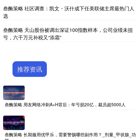
叁酶策略 社区调查：凯文・沃什成下任美联储主席最热门人
选
叁酶策略 天山股份被调出深证100指数样本，公司业绩未扭
亏，六千万元补税又“添霜”
推荐资讯
叁酶策略 用友网络冲刺A+H背后：年亏损20亿，裁员超5000人
叁酶策略 长期服用优甲乐，需要警惕哪些副作用？_剂量_甲状腺_功