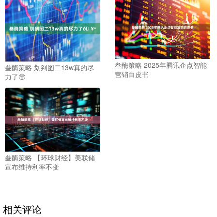
叁酶策略 2025年腾讯企点智能
叁酶策略 划到图二13w真的尽
营销白皮书
力了🥺
叁酶策略 【环球财经】美联储
宣布维持利率不变
相关评论