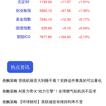
北证50
1134.24
+11.37
+1.01%
创业板指
3563.12
+47.56
+1.35%
基金指数
7242.10
+12.30
+0.17%
国债指数
229.69
+0.10
+0.04%
期指IC0
7877.80
+164.40
+2.13%
热点资讯
叁酶策略 管线机噪音大到睡不着？安静这件事真的可以量化
叁酶策略 AI算力带火“动力引擎”！全球燃气轮机供不应求
叁酶策略 【环球财经】美联储宣布维持利率不变