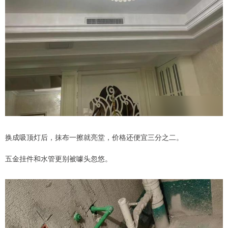
换成吸顶灯后，抹布一擦就亮堂，价格还便宜三分之二。
五金挂件和水管更别被噱头忽悠。