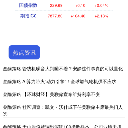
国债指数
229.69
+0.10
+0.04%
期指IC0
7877.80
+164.40
+2.13%
热点资讯
叁酶策略 管线机噪音大到睡不着？安静这件事真的可以量化
叁酶策略 AI算力带火“动力引擎”！全球燃气轮机供不应求
叁酶策略 【环球财经】美联储宣布维持利率不变
叁酶策略 社区调查：凯文・沃什成下任美联储主席最热门人
选
叁酶策略 天山股份被调出深证100指数样本，公司业绩未扭