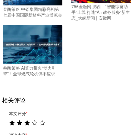
756金融网 肥西：“智能综窗助
叁酶策略 中铝集团精彩亮相第
手”上线 打造“AI+政务服务”新生
七届中国国际新材料产业博览会
态_大皖新闻 | 安徽网
叁酶策略 AI算力带火“动力引
擎”！全球燃气轮机供不应求
相关评论
本文评分
*
评论内容
*