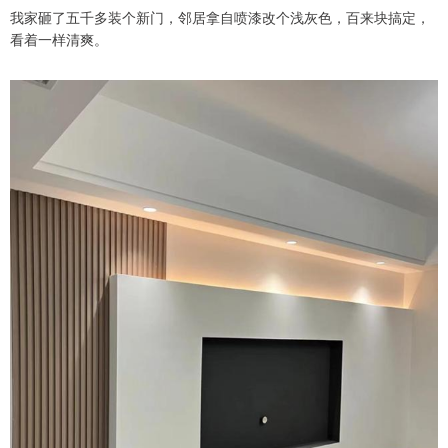
我家砸了五千多装个新门，邻居拿自喷漆改个浅灰色，百来块搞定，
看着一样清爽。