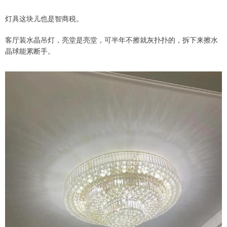
灯具这块儿也是智商税。
客厅装水晶吊灯，亮堂是亮堂，可半年不擦就灰扑扑的，拆下来擦水
晶球能累断手。