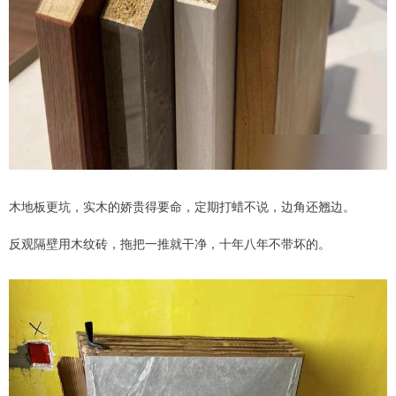
木地板更坑，实木的娇贵得要命，定期打蜡不说，边角还翘边。
反观隔壁用木纹砖，拖把一推就干净，十年八年不带坏的。