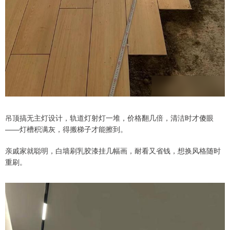
吊顶搞无主灯设计，轨道灯射灯一堆，价格翻几倍，清洁时才傻眼
——灯槽积满灰，得搬梯子才能擦到。
亲戚家就聪明，白墙刷乳胶漆挂几幅画，耐看又省钱，想换风格随时
重刷。