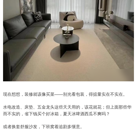
现在想想，装修就该像买菜——别光看包装，得掂量实在不实在。
水电改造、床垫、五金龙头这些天天用的，该花就花；但上面那些华
而不实的，省下钱买个好冰箱，夏天冰啤酒西瓜不爽吗？
或者换套舒服沙发，下班窝着追剧多惬意。