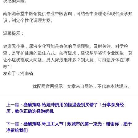
统感染风险。
南阳滋养堂中医馆提供专业中医咨询，可结合中医理论和现代医学知
识，制定个性化调理方案。
温馨提示：
健康无小事，尿液变化可能是身体的早期预警。及时关注、科学检
查，是守护健康的最佳方式。如有疑虑，建议尽早咨询专业医生，莫
让小症状拖成大问题。男人尿液泡沫多？别大意，可能是身体在“求
救”！
发布于：河南省
优配网官网提示：文章来自网络，不代表本站观点。
上一篇：
叁酶策略 给娃冲奶用的恒温壶别买错了！分享亲身经
历，教你正确选择泡奶机
下一篇：
叁酶策略 环卫工人节 | 致城市的第一束光：谢谢你，把干
净留给我们