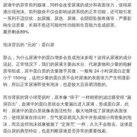
尿液中的异常前列腺液，同样会改变尿液的成分和表面张力，使得尿
液出现泡沫。前列腺炎不仅会影响泌尿系统的正常功能，还可能引发
一系列不适症状，如尿频、尿急、尿痛、会阴部坠胀疼痛等，严重影
响生活质量，长期不愈还可能对性功能和生育能力造成损害。
展开剩余89%
泡沫背后的 “元凶”：蛋白尿
那么，为什么尿液中的蛋白增多会造成泡沫多呢？这得从尿液的成分
说起。正常情况下，我们的尿液主要由水分、代谢废物和少量的电解
质等组成，其中蛋白质的含量微乎其微，一般每 24 小时尿蛋白定量
小于 150mg ，这些少量的蛋白质不会对尿液的表面张力产生明显影
响，所以正常尿液即使有泡沫，也是较大且容易消散的。
而当肾脏的肾小球受损时，原本像 “筛子” 一样精密的滤过膜变得 “漏
洞百出”，血液中的蛋白质就会大量漏出进入尿液，形成蛋白尿。此
时，尿液中的蛋白质就像表面活性剂，极大地降低了尿液的表面张
力，使得尿液在排出时，空气更容易混入其中并形成细小而密集的泡
沫，而且这些泡沫就像被施了 “定身咒” 一样，久久不会散去。这便是
蛋白尿的典型特征，也是判断尿液是否异常的重要线索。