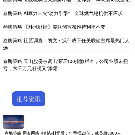
叁酶策略 AI算力带火“动力引擎”！全球燃气轮机供不应求
叁酶策略 【环球财经】美联储宣布维持利率不变
叁酶策略 社区调查：凯文・沃什成下任美联储主席最热门人
选
叁酶策略 天山股份被调出深证100指数样本，公司业绩未扭
亏，六千万元补税又“添霜”
推荐资讯
叁酶策略 用友网络冲刺A+H背后：年亏损20亿，裁员超5000人