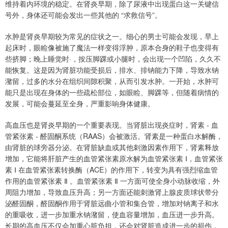
维持着内环境的稳定。在肾炎早期，除了尿液中出现蛋白这一关键信
号外，身体还可能会发出一些其他的 “求救信号”。
水肿是肾炎早期较为常见的症状之一。细心的男士可能会发现，早上
起床时，眼睑像被施了魔法一样变得浮肿，原本合身的鞋子也变得有
些挤脚；晚上睡觉时·，按压脚踝或小腿时，会出现一个凹陷，久久不
能恢复。这是因为肾脏功能受损后，排水、排钠能力下降，导致水钠
潴留，过多的水分在组织间隙积聚，从而引发水肿。一开始，水肿可
能只是出现在身体的一些疏松部位，如眼睑、脚踝等，但随着病情的
发展，可能会蔓延至全身，严重影响身体健康。
高血压也是肾炎早期的一个重要表现。当肾脏出现炎症时，肾素 - 血
管紧张素 - 醛固酮系统（RAAS）会被激活。肾素是一种蛋白水解酶，
由肾脏的球旁器分泌。在肾脏缺血或其他刺激因素作用下，肾素释放
增加，它能将肝脏产生的血管紧张素原水解为血管紧张素 Ⅰ，血管紧张
素 Ⅰ 在血管紧张素转换酶（ACE）的作用下，转变为具有强烈缩血管
作用的血管紧张素 Ⅱ 。血管紧张素 Ⅱ 一方面可使全身小动脉收缩，外
周阻力增加，导致血压升高；另一方面还能刺激肾上腺皮质球状带分
泌醛固酮，醛固酮作用于肾脏远曲小管和集合管，增加对钠离子和水
的重吸收，进一步加重水钠潴留，使血容量增加，血压进一步升高。
长期的高血压不仅会加重心脏负担，还会对肾脏造成进一步的损伤，