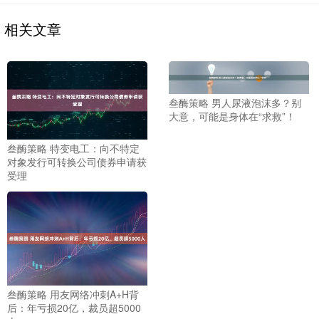
相关文章
叁酶策略 男人尿液泡沫多？别
大意，可能是身体在“求救”！
叁酶策略 特变电工：向不特定
对象发行可转换公司债券申请获
受理
叁酶策略 用友网络冲刺A+H背
后：年亏损20亿，裁员超5000