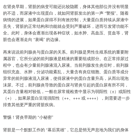
在肾炎早期，肾脏的病变可能还比较隐匿，身体其他部位并没有明显
的不适，而尿液中出现蛋白，就如同肾脏发出的第一声 “警报”。随着
病情的进展，如果蛋白尿得不到有效控制，大量蛋白质持续从尿液中
丢失，肾脏的正常结构和功能就会受到严重破坏，进而引发肾功能不
全。此时，身体会逐渐出现各种症状，如水肿、高血压、贫血等，肾
脏也会逐渐走向 “衰竭” 的边缘。
再来说说前列腺炎与蛋白尿的关系。前列腺是男性生殖系统的重要附
属器官，它所分泌的前列腺液是精液的重要组成部分。在正常排尿过
程中，也会有少量前列腺液混入尿液。当前列腺发生炎症时，前列腺
组织充血、水肿，分泌功能紊乱，大量含有炎症细胞、蛋白质等成分
异常的前列腺液混入尿液，使得尿液中的蛋白含量升高，从而出现泡
沫尿。不过，前列腺炎导致的蛋白尿与肾炎引起的蛋白尿有所不同，
其蛋白含量相对较低，一般在尿常规检查中显示为弱阳性（±）或阳性
（+），如果尿蛋白呈现强阳性（++、+++ 或 ++++），则需要进一步
排查其他更严重的肾脏疾病。
警惕！肾炎早期的 “小秘密”
肾脏是一个默默工作的 “幕后英雄”，它总是悄无声息地为我们的身体