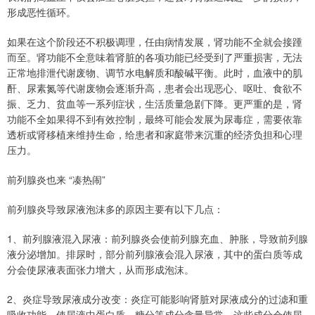
形成恶性循环。
如果在这个阶段还不积极调理，任由病情发展，肾功能不全就会接踵
而至。肾功能不全意味着肾脏的各项功能已经受到了严重损害，无法
正常地排泄代谢废物、调节水电解质和酸碱平衡。此时，血液中的肌
酐、尿素氮等代谢废物会逐渐升高，患者会出现恶心、呕吐、食欲不
振、乏力、贫血等一系列症状，生活质量急剧下降。更严重的是，肾
功能不全如果得不到有效控制，最终可能会发展为尿毒症，需要依靠
透析或肾移植来维持生命，给患者和家庭带来沉重的经济负担和心理
压力。
前列腺炎也来 “凑热闹”
前列腺炎导致尿液泡沫多的原因主要有以下几点：
1、前列腺液混入尿液：前列腺炎会使前列腺充血、肿胀，导致前列腺
液分泌增加。排尿时，部分前列腺液会混入尿液，其中的蛋白质等成
分会使尿液表面张力增大，从而形成泡沫。
2、炎症导致尿液成分改变：炎症可能影响肾脏对尿液成分的过滤和重
吸收功能，使尿液中蛋白质、糖分等成分含量异常，这些成分会使尿