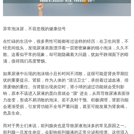
异常泡沫尿，不容忽视的健康信号
在忙碌的生活中，很多男性可能都有过这样的经历：在卫生间里，不
经意间低头，发现尿液表面漂浮着一层密密麻麻的细小泡沫，久久不
散。这看似平常的现象，却可能隐藏着大问题，犹如平静湖面下的暗
涌，值得我们高度警惕。
如果尿液中出现的泡沫细小且长时间不消散，这很可能是肾炎早期症
状的重要提示。肾脏，作为人体的 “清洁卫士”，承担着过滤血液、排
泄废物的重任。当肾脏出现炎症时，肾小球的滤过功能就会受到影
响，原本不该进入尿液的蛋白质就会 “溜” 进去，从而导致尿液表面张
力改变，形成不易消散的泡沫。若不及时干预、积极调理，肾脏功能
会逐渐受损，引发肾功能不全等严重问题，甚至可能发展为肾衰竭，
危及生命。
而对于男士们来说，前列腺炎也是导致尿液泡沫多的常见原因之一。
前列腺一旦发生炎症，会影响前列腺液的正常分泌和排泄。这些混入