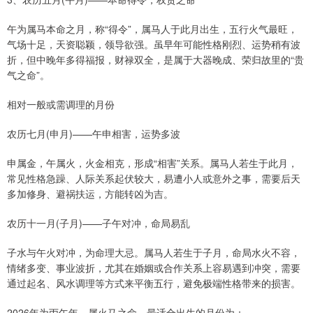
午为属马本命之月，称“得令”，属马人于此月出生，五行火气最旺，
气场十足，天资聪颖，领导欲强。虽早年可能性格刚烈、运势稍有波
折，但中晚年多得福报，财禄双全，是属于大器晚成、荣归故里的“贵
气之命”。
相对一般或需调理的月份
农历七月(申月)——午申相害，运势多波
申属金，午属火，火金相克，形成“相害”关系。属马人若生于此月，
常见性格急躁、人际关系起伏较大，易遭小人或意外之事，需要后天
多加修身、避祸扶运，方能转凶为吉。
农历十一月(子月)——子午对冲，命局易乱
子水与午火对冲，为命理大忌。属马人若生于子月，命局水火不容，
情绪多变、事业波折，尤其在婚姻或合作关系上容易遇到冲突，需要
通过起名、风水调理等方式来平衡五行，避免极端性格带来的损害。
2026年为丙午年，属火马之命，最适合出生的月份为：