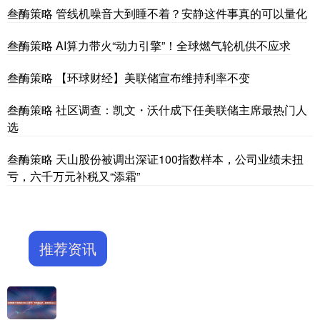
叁酶策略 管线机噪音大到睡不着？安静这件事真的可以量化
叁酶策略 AI算力带火“动力引擎”！全球燃气轮机供不应求
叁酶策略 【环球财经】美联储宣布维持利率不变
叁酶策略 社区调查：凯文・沃什成下任美联储主席最热门人
选
叁酶策略 天山股份被调出深证100指数样本，公司业绩未扭
亏，六千万元补税又“添霜”
推荐资讯