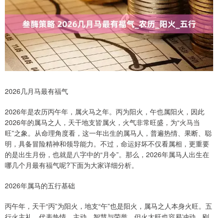
2026几月马最有福气
2026年是农历丙午年，属火马之年。丙为阳火，午也属阳火，因此
2026年的属马之人，天干地支皆属火，火气非常旺盛，为“火马当
旺”之象。从命理角度看，这一年出生的属马人，普遍热情、果断、聪
明，具备冒险精神和领导能力。不过，命运好坏不仅看属相，更重要
的是出生月份，也就是八字中的“月令”。那么，2026年属马人出生在
哪几个月最有福气呢?下面为大家详细分析。
2026年属马的五行基础
丙午年，天干“丙”为阳火，地支“午”也是阳火，属马之人本身火旺。五
行火主礼，代表热情、主动、智慧与荣誉，但火太旺也容易冲动、刚