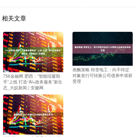
相关文章
叁酶策略 特变电工：向不特定
对象发行可转换公司债券申请获
756金融网 肥西：“智能综窗助
受理
手”上线 打造“AI+政务服务”新生
态_大皖新闻 | 安徽网