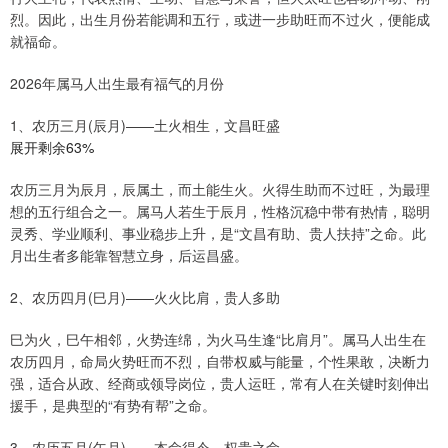
烈。因此，出生月份若能调和五行，或进一步助旺而不过火，便能成
就福命。
2026年属马人出生最有福气的月份
1、农历三月(辰月)——土火相生，文昌旺盛
展开剩余63%
农历三月为辰月，辰属土，而土能生火。火得生助而不过旺，为最理
想的五行组合之一。属马人若生于辰月，性格沉稳中带有热情，聪明
灵秀、学业顺利、事业稳步上升，是“文昌有助、贵人扶持”之命。此
月出生者多能靠智慧立身，后运昌盛。
2、农历四月(巳月)——火火比肩，贵人多助
巳为火，巳午相邻，火势连绵，为火马生逢“比肩月”。属马人出生在
农历四月，命局火势旺而不烈，自带权威与能量，个性果敢，决断力
强，适合从政、经商或领导岗位，贵人运旺，常有人在关键时刻伸出
援手，是典型的“有势有帮”之命。
3、农历五月(午月)——本命得令，权贵之命