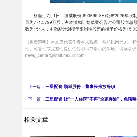
格隆汇7月1日丨纽威股份(603699.SH)公布20
量为771.3799万股，占本激励计划草案公告时公司股本总额7
数为154人，本激励计划授予限制性股票的授予价格为15.93
【免责声明】本文仅代表作者本人观点，与和讯网无关。和
性、可靠性或完整性提供任何明示或暗示的保证。请读者仅
news_center@staff.hexun.com
上一篇：
三星配资 顺威股份：董事长张放辞职
下一篇：
三星配资 让“一人住院”不再“全家奔波”，免陪照
相关文章