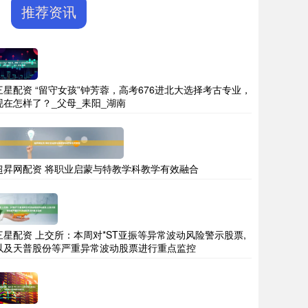
推荐资讯
三星配资 “留守女孩”钟芳蓉，高考676进北大选择考古专业，
现在怎样了？_父母_耒阳_湖南
超昇网配资 将职业启蒙与特教学科教学有效融合
三星配资 上交所：本周对*ST亚振等异常波动风险警示股票,
以及天普股份等严重异常波动股票进行重点监控