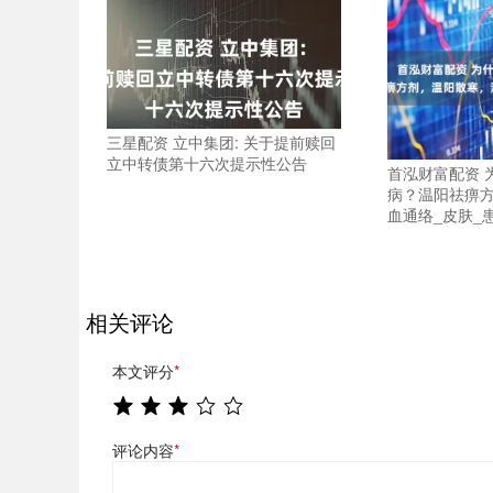
三星配资 立中集团: 关于提前赎回
立中转债第十六次提示性公告
首泓财富配资 
病？温阳祛痹
血通络_皮肤_
相关评论
本文评分
*
评论内容
*