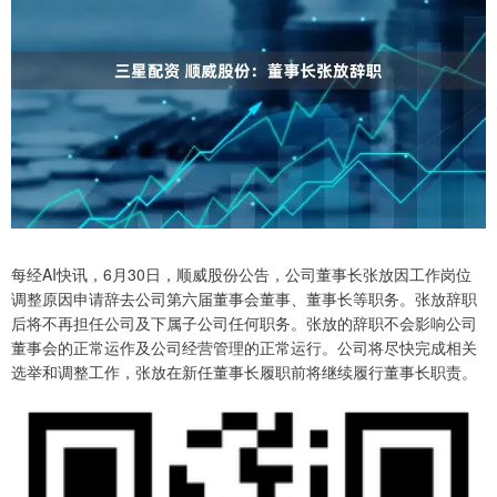
每经AI快讯，6月30日，顺威股份公告，公司董事长张放因工作岗位
调整原因申请辞去公司第六届董事会董事、董事长等职务。张放辞职
后将不再担任公司及下属子公司任何职务。张放的辞职不会影响公司
董事会的正常运作及公司经营管理的正常运行。公司将尽快完成相关
选举和调整工作，张放在新任董事长履职前将继续履行董事长职责。