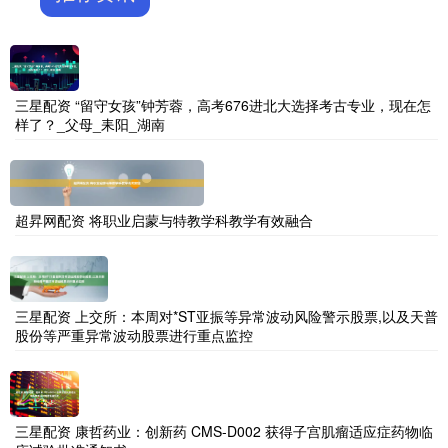
三星配资 “留守女孩”钟芳蓉，高考676进北大选择考古专业，现在怎
样了？_父母_耒阳_湖南
超昇网配资 将职业启蒙与特教学科教学有效融合
三星配资 上交所：本周对*ST亚振等异常波动风险警示股票,以及天普
股份等严重异常波动股票进行重点监控
三星配资 康哲药业：创新药 CMS-D002 获得子宫肌瘤适应症药物临