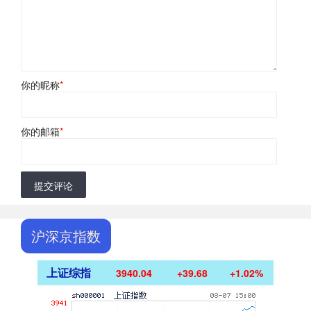
你的昵称
*
你的邮箱
*
提交评论
沪深京指数
上证综指
3940.04
+39.68
+1.02%