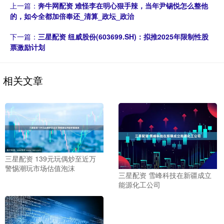
上一篇：
奔牛网配资 难怪李在明心狠手辣，当年尹锡悦怎么整他
的，如今全都加倍奉还_清算_政坛_政治
下一篇：
三星配资 纽威股份(603699.SH)：拟推2025年限制性股
票激励计划
相关文章
三星配资 139元玩偶炒至近万
警惕潮玩市场估值泡沫
三星配资 雪峰科技在新疆成立
能源化工公司