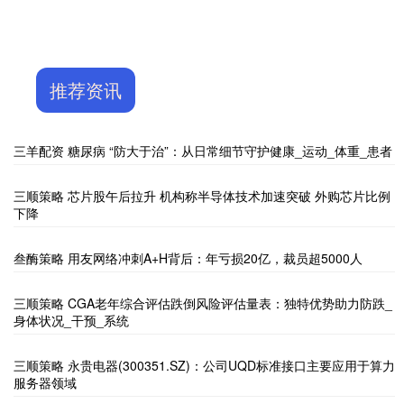
推荐资讯
三羊配资 糖尿病 “防大于治”：从日常细节守护健康_运动_体重_患者
三顺策略 芯片股午后拉升 机构称半导体技术加速突破 外购芯片比例
下降
叁酶策略 用友网络冲刺A+H背后：年亏损20亿，裁员超5000人
三顺策略 CGA老年综合评估跌倒风险评估量表：独特优势助力防跌_
身体状况_干预_系统
三顺策略 永贵电器(300351.SZ)：公司UQD标准接口主要应用于算力
服务器领域