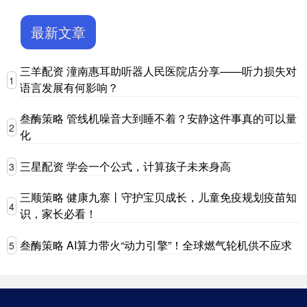
最新文章
三羊配资 潼南惠耳助听器人民医院店分享——听力损失对
1
语言发展有何影响？
叁酶策略 管线机噪音大到睡不着？安静这件事真的可以量
2
化
三星配资 学会一个公式，计算孩子未来身高
3
三顺策略 健康九寨丨守护宝贝成长，儿童免疫规划疫苗知
4
识，家长必看！
叁酶策略 AI算力带火“动力引擎”！全球燃气轮机供不应求
5