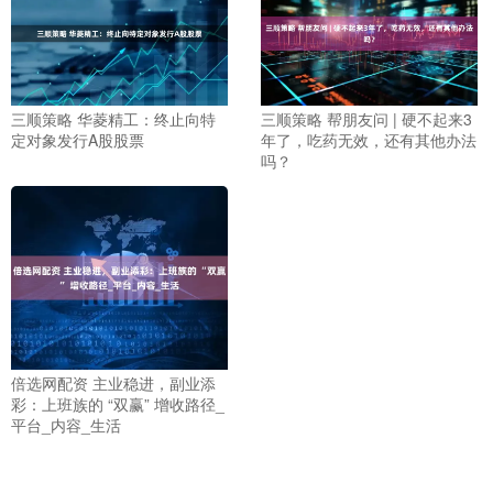
三顺策略 华菱精工：终止向特
三顺策略 帮朋友问 | 硬不起来3
定对象发行A股股票
年了，吃药无效，还有其他办法
吗？
倍选网配资 主业稳进，副业添
彩：上班族的 “双赢” 增收路径_
平台_内容_生活