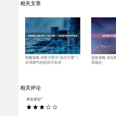
相关文章
叁酶策略 AI算力带火“动力引擎”！
成泉策略 深化
全球燃气轮机供不应求
育融合
相关评论
本文评分
*