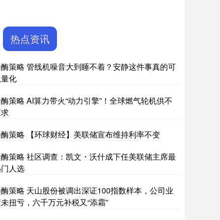
热点资讯
叁酶策略 管线机噪音大到睡不着？安静这件事真的可
以量化
叁酶策略 AI算力带火“动力引擎”！全球燃气轮机供不
应求
叁酶策略 【环球财经】美联储宣布维持利率不变
叁酶策略 社区调查：凯文・沃什成下任美联储主席最
热门人选
叁酶策略 天山股份被调出深证100指数样本，公司业
绩未扭亏，六千万元补税又“添霜”