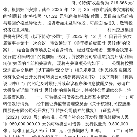
“利民转债”收盘价为 219.368 元/
张。根据赎回安排，截至 2025 年 12 月 25 日收市后尚未实施转股
的“利民转 债”将按照 101.22 元/张的价格强制赎回，因目前市场价格
与赎回价格差异较大， 投资者如未及时转股，可能面临损失，敬请投
资者注意风险。 -1- 利民控股集团
股份有限公司（以下简称“公司”）于 2025 年 12 月 4 日召开 第六
届董事会第十一次会议，审议通过了《关于提前赎回“利民转债”的议
案》。 结合当前市场及公司自身情况，经过综合考虑，董事会决定本
次行使“利民转债” 的提前赎回权利，并授权公司管理层负责后续“利民
转债”赎回的全部相关事宜。 现将有关事项公告如下： 公司将按照
深圳证券交易所（以下简称“深交所”）相关规定及《利民控股 集团股
份有限公司公开发行可转换公司债券募集说明书》（以下简称“《募集
说 明书》”）的约定及时履行后续审议程序和信息披露义务。敬请广
大投资者详细 了解“利民转债”的相关规定，并关注公司后续公告，注
意投资风险。 一、可转换公司债券发行上市基本情况 （一）可
转债发行情况 经中国证券监督管理委员会《关于核准利民控股集
团股份有限公司公开发行可 转换公司债券的批复》（证监许可
［2020］3390 号）的核准，公司向社会公开发行 面值总额为人民
币 980,000,000.00 元的可转换公司债券，发行数量为 9,800,000
张， 每张面值为人民币 100 元，债券期限为 6 年。 （二）可转
债上市情况 经深交所深证上【2021】278 号文同意，公司