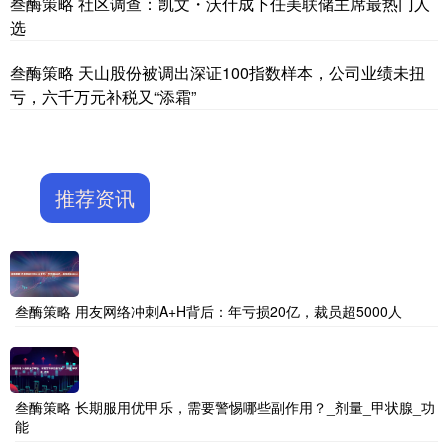
叁酶策略 社区调查：凯文・沃什成下任美联储主席最热门人
选
叁酶策略 天山股份被调出深证100指数样本，公司业绩未扭
亏，六千万元补税又“添霜”
推荐资讯
叁酶策略 用友网络冲刺A+H背后：年亏损20亿，裁员超5000人
叁酶策略 长期服用优甲乐，需要警惕哪些副作用？_剂量_甲状腺_功
能