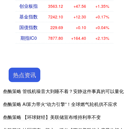
创业板指
3563.12
+47.56
+1.35%
基金指数
7242.10
+12.30
+0.17%
国债指数
229.69
+0.10
+0.04%
期指IC0
7877.80
+164.40
+2.13%
热点资讯
叁酶策略 管线机噪音大到睡不着？安静这件事真的可以量化
叁酶策略 AI算力带火“动力引擎”！全球燃气轮机供不应求
叁酶策略 【环球财经】美联储宣布维持利率不变