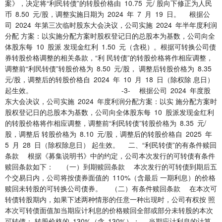
案》，决定将“利民转债”的转股价格由 10.75 元/ 股向下修正为人民
币 8.50 元/股，调整实施日期为 2024 年 7 月 19 日。 根据公
司 2024 年第三次临时股东大会决议，公司实施 2024 年半年度利润
分配 方案：以实施分配方案时股权登记日的总股本为基数，公司向全
体股东每 10 股派 发现金红利 1.50 元（含税）。根据可转换公司债
券转股价格调整的相关条款，“利 民转债”的转股价格将作相应调整，
调整前“利民转债”转股价格为 8.50 元/股， 调整后转股价格为 8.35
元/股，调整后的转股价格自 2024 年 10 月 18 日（除权除 息日）
起生效。 -3- 根据公司 2024 年度股
东大会决议，公司实施 2024 年度利润分配方案：以实 施分配方案时
股权登记日的总股本为基数，公司向全体股东每 10 股派发现金红利
的转股价格将作相应调整，调整前“利民转债”转股价格为 8.35 元/
股，调整后 转股价格为 8.10 元/股，调整后的转股价格自 2025 年
5 月 28 日（除权除息日） 起生效。 二、“利民转债”的有条件赎回
条款 根据《募集说明书》中的约定，公司本次发行的可转债有条件
赎回条款如下： （一）到期赎回条款 本次发行的可转债到期后五
个交易日内，公司将按债券面值的 110%（含最后 一期利息）的价格
赎回未转股的可转换公司债券。 （二）有条件赎回条款 在本次可
转债转股期内，如果下述两种情形的任意一种出现时，公司有权按 照
本次可转债面值加当期应计利息的价格赎回全部或部分未转股的本次
可转债： 转股价格的 130%（含 130%）； 当期应计利息的计算