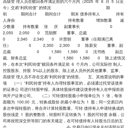
高级管 理人员在赎回条件满足前的六个月内（2025 年 6 月 5 日至
今）交易“利民转债” 的情况 期
初 期间合计 期间合计 期末 债券持有人 持有
人身份 持有数量 增加数量 减
少数量 持有数量 张 庆 副董事长 0
2,050 2,050 0 范朝辉 董事、总裁
0 2,340 2,340 0 许慧朝 董事（任期满已离
任） 0 2,300 2,300 0 陈新安 董事、副
总裁 0 1,580 1,580 0 沈书艳 副总
裁、财务总监 0 1,580 1,580 0 除上述情况
外，在本次“利民转债”赎回条件满足前 6 个月内，公司实际控 制人、
控股股东、持股 5%以上的股东、除上述人员外的其他董事、监事、
高级管 理人员不存在交易“利民转债”的情形。 五、其他需说明的事
项 （一）“利民转债”持有人办理转股事宜的，必须通过托管该债券
的证券公 司进行转股申报。具体转股操作建议债券持有人在申报前咨
询开户证券公司。 （二）可转债转股最小申报单位为 1 张，每张
面额为 100.00 元，转换成股份 的最小单位为 1 股；同一交易日内
多次申报转股的，将合并计算转股数量。可转 债持有人申请转换成的
股份须是 1 股的整数倍，转股时不足转换为 1 股的可转债 余额，公
司将按照深交所等部门的有关规定，在可转债持有人转股当日后的五
个 -6- 交易日内以现金兑付该部分可