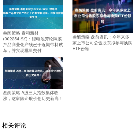
叁酶策略 泰和新材
叁酶策略 盘前资讯：今年来多
(002254.SZ)：锂电池芳纶隔膜
家上市公司公告股东拟参与换购
产品商业化产线已于近期带料试
ETF份额
车，并实现批量交付
叁酶策略 A股三大指数集体收
涨，这家险企股价创历史新高！
相关评论