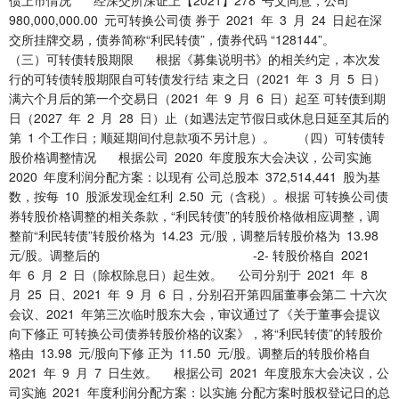
980,000,000.00 元可转换公司债 券于 2021 年 3 月 24 日起在深
交所挂牌交易，债券简称“利民转债”，债券代码 “128144”。
（三）可转债转股期限 根据《募集说明书》的相关约定，本次发
行的可转债转股期限自可转债发行结 束之日（2021 年 3 月 5 日）
满六个月后的第一个交易日（2021 年 9 月 6 日）起至 可转债到期
日（2027 年 2 月 28 日）止（如遇法定节假日或休息日延至其后的
第 1 个工作日；顺延期间付息款项不另计息）。 （四）可转债转
股价格调整情况 根据公司 2020 年度股东大会决议，公司实施
2020 年度利润分配方案：以现有 公司总股本 372,514,441 股为基
数，按每 10 股派发现金红利 2.50 元（含税）。根据 可转换公司债
券转股价格调整的相关条款，“利民转债”的转股价格做相应调整，调
整前“利民转债”转股价格为 14.23 元/股，调整后转股价格为 13.98
元/股。调整后的 -2- 转股价格自 2021
年 6 月 2 日（除权除息日）起生效。 公司分别于 2021 年 8
月 25 日、2021 年 9 月 6 日，分别召开第四届董事会第二 十六次
会议、2021 年第三次临时股东大会，审议通过了《关于董事会提议
向下修正 可转换公司债券转股价格的议案》，将“利民转债”的转股价
格由 13.98 元/股向下修 正为 11.50 元/股。调整后的转股价格自
2021 年 9 月 7 日生效。 根据公司 2021 年度股东大会决议，公
司实施 2021 年度利润分配方案：以实施 分配方案时股权登记日的总