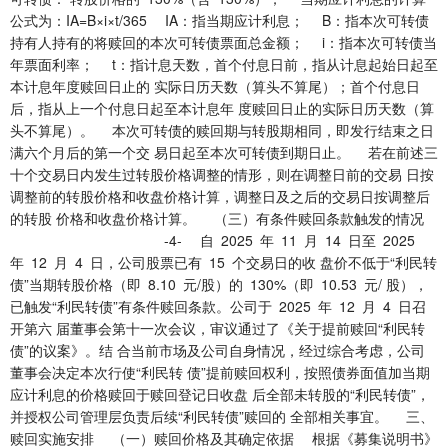
公式为：IA=B×i×t/365 IA：指当期应计利息； B：指本次可转债
持有人持有的将赎回的本次可转债票面总金额； i：指本次可转债当
年票面利率； t：指计息天数，首个付息日前，指从计息起始日起至
本计息年度赎回日止的 实际日历天数（算头不算尾）；首个付息日
后，指从上一个付息日起至本计息年 度赎回日止的实际日历天数（算
头不算尾）。 本次可转债的赎回期与转股期相同，即发行结束之日
满六个月后的第一个交 易日起至本次可转债到期日止。 若在前述三
十个交易日内发生过转股价格调整的情形，则在调整日前的交易 日按
调整前的转股价格和收盘价格计算，调整日及之后的交易日按调整后
的转股 价格和收盘价格计算。 （三）有条件赎回条款触发的情况
-4- 自 2025 年 11 月 14 日至 2025
年 12 月 4 日，公司股票已有 15 个交易日的收 盘价不低于“利民转
债”当期转股价格（即 8.10 元/股）的 130%（即 10.53 元/ 股），
已触发“利民转债”有条件赎回条款。公司于 2025 年 12 月 4 日召
开第六 届董事会第十一次会议，审议通过了《关于提前赎回“利民转
债”的议案》。结 合当前市场及公司自身情况，经过综合考虑，公司
董事会决定本次行使“利民转 债”提前赎回权利，按照债券面值加当期
应计利息的价格赎回于赎回登记日收盘 后全部未转股的“利民转债”，
并授权公司管理层负责后续“利民转债”赎回的 全部相关事宜。 三、
赎回实施安排 （一）赎回价格及其确定依据 根据《募集说明书》