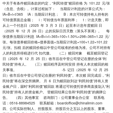
中关于有条件赎回条款的约定，“利民转债”赎回价格 为 101.22 元/张
（含息、含税）。计算过程如下： 当期应计利息的计算公式为：
IA=B×i×t/365 IA：当期应计利息； B：本次可转债持有人持有的
可转债票面总金额； i：可转债当年票面利率； t：计息天数，即
从上一个付息日（2025 年 3 月 3 日）起至本计息年度赎回 日
（2025 年 12 月 26 日）止的实际日历天数（算头不算尾）。 每
张债券当期应计利息 IA=B×i×t÷365=100×1.50%×298÷365≈1.22 元/
张。每张债券赎回价格=债券面值+当期应计利息=100+1.22=101.22
元/张。扣税 后的赎回价格以中登公司核准的价格为准。公司不对持有
人的利息所得税进行代 扣代缴。 （二）赎回对象 截至赎回登记
日（2025 年 12 月 25 日）收市后在中登公司登记在册的全体“利
民转债”持有人。 （三）赎回程序及时间安排 持有人本次赎回的相
关事项。 -5- 记日（2025 年 12 月 25
日）收市后在中登公司登记在册的“利民转债”。本次赎 回完成后，“利
民转债”将在深交所摘牌。 月 6 日为赎回款到达“利民转债”持有人资
金账户日，届时“利民转债”赎回款 将通过可转债托管券商直接划入“利
民转债”持有人的资金账户。 登赎回结果公告和“利民转债”的摘牌公
告。 （四）其他事宜 咨询部门：公司董事会办公室 联系电
话：0516-88984525 联系邮箱：boardoffice@chinalimin.com
四、公司实际控制人、控股股东、持股百分之五以上的股东、董事、