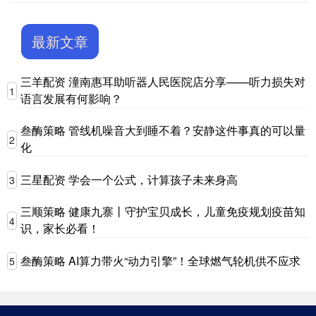
最新文章
三羊配资 潼南惠耳助听器人民医院店分享——听力损失对
1
语言发展有何影响？
叁酶策略 管线机噪音大到睡不着？安静这件事真的可以量
2
化
三星配资 学会一个公式，计算孩子未来身高
3
三顺策略 健康九寨丨守护宝贝成长，儿童免疫规划疫苗知
4
识，家长必看！
叁酶策略 AI算力带火“动力引擎”！全球燃气轮机供不应求
5