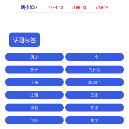
期指IC0
7744.40
+196.00
+2.60%
话题标签
历史
一个
孩子
为什么
上海
2026年
江西
国家
重磅
艺术
市场
集团