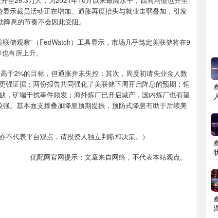
至26.3万人，为2021年10月以来最高水平，四周均值也升至
趋势显示裁员活动正在增加。通胀再度抬头与就业走弱叠加，引发
动降息的节奏不会因此受阻。
储观察”（FedWatch）工具显示，市场几乎笃定美联储将在9
率也有所上升。
仍高于2%的目标，但通胀并未失控；其次，周度初请失业金人数
更强证据；两份报告共同强化了美联储下周开启降息的预期；铜
缺，矿端干扰事件频发；海外炼厂已开启减产，国内炼厂也有望
较强。基本面支撑叠加降息预期提振，预防式降息有助于后续美
亦不代表平台观点，请投资人独立判断和决策。）
优配网官网提示：文章来自网络，不代表本站观点。