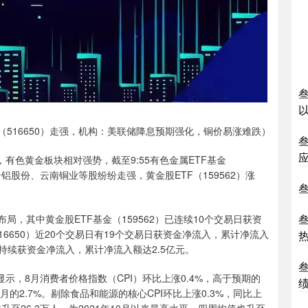
（516650）走强，机构：美联储降息预期强化，铜价易涨难跌）
有色黄金板块相对强势，截至9:55有色金属ETF基金
云铝股份、云南铜业等股纷纷走强，黄金股ETF（159562）涨
局，其中黄金股ETF基金（159562）已连续10个交易日获资
16650）近20个交易日有19个交易日获资金净流入，累计净流入
易日持续获资金净流入，累计净流入额达2.5亿元。
示，8月消费者价格指数（CPI）环比上涨0.4%，高于预期的
月的2.7%。剔除食品和能源的核心CPI环比上涨0.3%，同比上