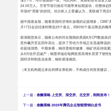
涨3.1%，与市场预期一致。与此同时，美国初请失业金人数升
24.05万人。尽管节假日效应可能带来短期波动，但整体
市场对“滞胀”的担忧。但分析人士普遍认为，美联储下周启
据中国基金报，随着美国经济增长放缓的证据增多，CME“美联
月17日会议结束时降息25个基点，同时50个基点降息的概
新湖期货表示，隔夜公布的符合预期的美国8月CPI数据虽
意外飙升至近四年高位，提供了劳动力市场正在迅速降温的
价延续强势。中期来看，铜供需相对健康，铜矿供应持续紧
从9月份开启减产；铜需求端在电网投资高增长背景下韧性
国经济和制造业改善，铜价易涨难跌。
（本文机构观点来自持牌证券机构，不构成任何投资建议，
上一篇：
叁酶策略 上交所、深交所、北交所，刚刚发布！
下一篇：
叁酶策略 2025年腾讯企点智能营销白皮书