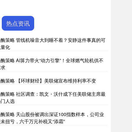
热点资讯
叁酶策略 管线机噪音大到睡不着？安静这件事真的可
以量化
叁酶策略 AI算力带火“动力引擎”！全球燃气轮机供不
应求
叁酶策略 【环球财经】美联储宣布维持利率不变
叁酶策略 社区调查：凯文・沃什成下任美联储主席最
热门人选
叁酶策略 天山股份被调出深证100指数样本，公司业
绩未扭亏，六千万元补税又“添霜”