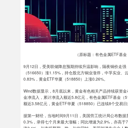
（原标题：有色金属ETF基金
9月12日，受美联储降息预期持续升温影响，隔夜铜价走强，
（516650）涨1.15%，持仓股北方铜业涨停，中孚实业、
0.83%，黄金ETF华夏（518850）上涨0.26%。
Wind数据显示，8月底以来，黄金有色相关产品持续获资金布
金净流入，累计净流入额近5.8亿元，有色金属ETF基金（5
额近3.58亿元，黄金ETF华夏（518850）已连续8个交
据第一财经，当地时间9月11日，美国劳工统计局公布数据显
0.3%，录得七个月来最大涨幅；同比增速为2.9%，亦高于7