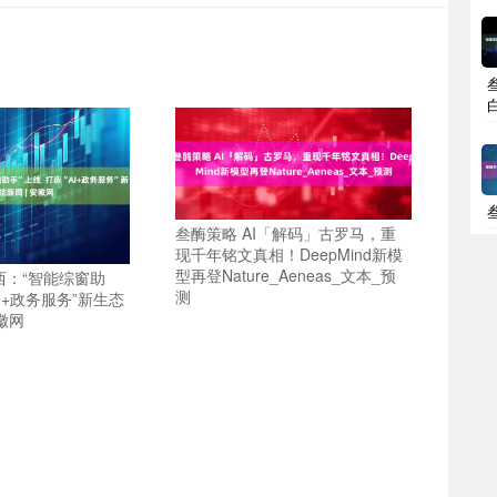
叁酶策略 AI「解码」古罗马，重
现千年铭文真相！DeepMind新模
型再登Nature_Aeneas_文本_预
西：“智能综窗助
测
AI+政务服务”新生态
安徽网